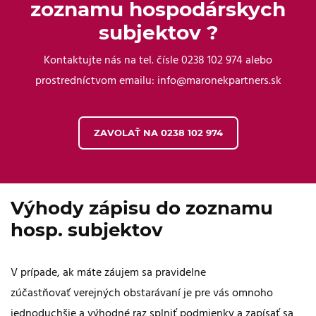
zoznamu hospodárskych
subjektov ?
Kontaktujte nás na tel. čísle 0238 102 974 alebo
prostredníctvom emailu: info@maronekpartners.sk
ZAVOLAŤ NA 0238 102 974​
Výhody zápisu do zoznamu
hosp. subjektov
V prípade, ak máte záujem sa pravidelne
zúčastňovať verejných obstarávaní je pre vás omnoho
jednoduchšie a výhodné raz splniť podmienky a zapísať sa