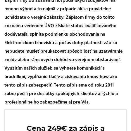
Zápis firmy do zoznamu hospodárskych subjektov má
mnoho výhod a to najmä v prípade ak sa pravidelne
uchádzate o verejné zákazky. Zápisom firmy do tohto
zoznamu vedenom ÚVO získate status kvalifikovaného
dodávateľa, splníte podmienku obchodovania na
Elektronickom trhovisku a počas doby platnosti zápisu
nebudete musieť preukazovať spôsobilosť na uzatváranie
zmlúv alebo rámcových dohôd vo verejnom obstarávaní.
Využitím našich služieb sa vyhnete komunikácií s
úradníkmi, vypĺňaniu tlačív a získavaniu know how ako
tento zápis zabezpečiť. Tento zápis sme od roku 2011
zabezpečili pre desiatky spokojných klientov a rýchlo a
profesionálne ho zabezpečíme aj pre Vás.
Cena 249€ za zápis a