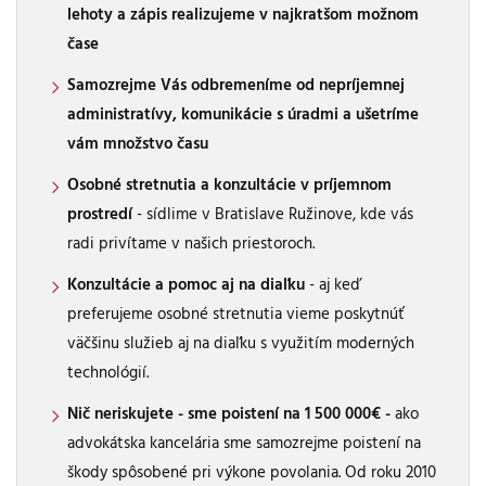
lehoty a zápis realizujeme v najkratšom možnom
čase
Samozrejme Vás odbremeníme od nepríjemnej
administratívy, komunikácie s úradmi a ušetríme
vám množstvo času
Osobné stretnutia a konzultácie v príjemnom
prostredí
- sídlime v Bratislave Ružinove, kde vás
radi privítame v našich priestoroch.
Konzultácie a pomoc aj na diaľku
- aj keď
preferujeme osobné stretnutia vieme poskytnúť
väčšinu služieb aj na diaľku s využitím moderných
technológií.
Nič neriskujete - sme poistení na 1 500 000€ -
ako
advokátska kancelária sme samozrejme poistení na
škody spôsobené pri výkone povolania. Od roku 2010