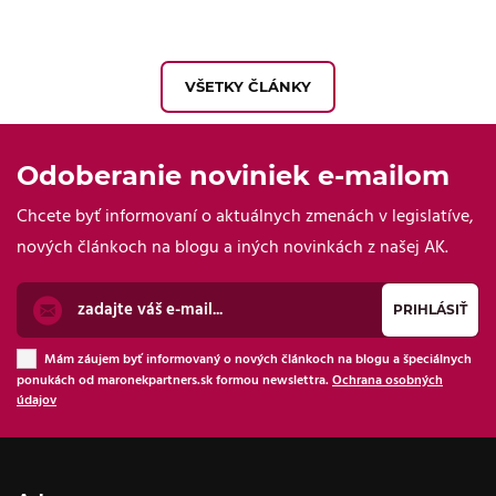
VŠETKY ČLÁNKY
Odoberanie noviniek e-mailom
Chcete byť informovaní o aktuálnych zmenách v legislatíve,
nových článkoch na blogu a iných novinkách z našej AK.
Mám záujem byť informovaný o nových článkoch na blogu a špeciálnych
ponukách od maronekpartners.sk formou newslettra.
Ochrana osobných
údajov