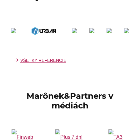
VŠETKY REFERENCIE
Marônek&Partners v
médiách