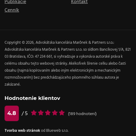
Publikácie
Kontakt
Cenník
Copyright © 2026, Advokátska kancelária Marônek & Partners s.r.o.:
Advokátska kancelária Marônek & Partners s.r.o. so sídlom Bancíkovej 1/A, 821
03 Bratislava, IČO: 47 234 661, si vyhradzuje a vykonáva autorské práva k
celému obsahu tejto webovej stránky. Akékoľvek šírenie celku alebo časti
obsahu (najmä kopírovaním alebo iným elektronickým a mechanickým
rozmnožovaním) bez predchádzajúceho písomného súhlasu autora je
zakázané.
Hodnotenie klientov
4.8
/ 5
(
189
hodnotení)
Tvorba web stránok
od Blueweb s.r.o.