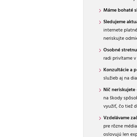
Máme bohaté sk
Sledujeme aktu
internete platn
neriskujte odmi
Osobné stretnut
radi privítame v
Konzultácie a 
služieb aj na d
Nič neriskujete
na škody spôsob
využiť, čo tiež 
Vzdelávame zač
pre rôzne média
oslovujú len ex