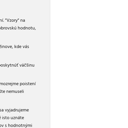
í. "Vzory" na
 obrovskú hodnotu,
žinove, kde vás
poskytnúť väčšinu
mozrejme poistení
šte nemuseli
 sa vyjadrujeme
 isto uznáte
okov s hodnotnými