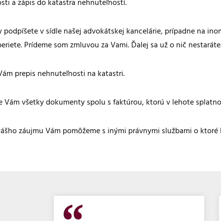
sti a zápis do katastra nehnuteľností.
podpíšete v sídle našej advokátskej kancelárie, prípadne na inom
beriete. Prídeme som zmluvou za Vami. Ďalej sa už o nič nestaráte
ám prepis nehnuteľnosti na katastri.
Vám všetky dokumenty spolu s faktúrou, ktorú v lehote splatnos
vášho záujmu Vám pomôžeme s inými právnymi službami o ktoré