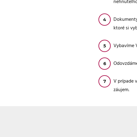
nehnuteľno
Dokumenty 
ktoré si vy
Vybavíme V
Odovzdáme 
V prípade 
záujem.