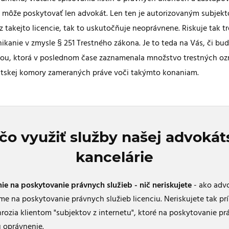
 môže poskytovať len advokát. Len ten je autorizovaným subjekt
ez takejto licencie, tak to uskutočňuje neoprávnene. Riskuje tak tr
kanie v zmysle § 251 Trestného zákona. Je to teda na Vás, či bud
ciou, ktorá v poslednom čase zaznamenala množstvo trestných o
átskej komory zameraných práve voči takýmto konaniam.
čo využiť služby našej advokát
kancelárie
e na poskytovanie právnych služieb - nič neriskujete
- ako adv
 na poskytovanie právnych služieb licenciu. Neriskujete tak pr
hrozia klientom "subjektov z internetu", ktoré na poskytovanie pr
oprávnenie.