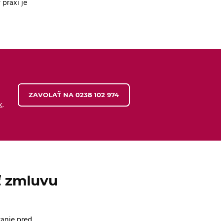
 praxi je
ZAVOLAŤ NA 0238 102 974​
k
.
ť zmluvu
vanie pred