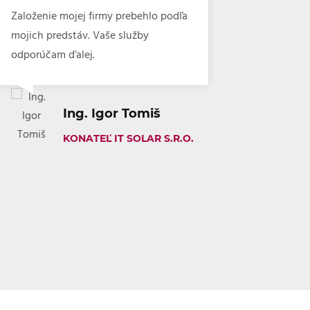
Založenie mojej firmy prebehlo podľa
Služby Advoká
mojich predstáv. Vaše služby
Marônek & Par
odporúčam ďalej.
ako 5 rokov a
Ing. Igor Tomiš
In
KONATEĽ IT SOLAR S.R.O.
KO