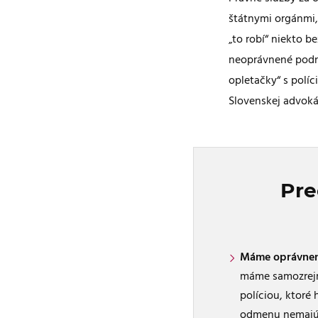
štátnymi orgánmi,
„to robí“ niekto b
neoprávnené podni
opletačky“ s polí
Slovenskej advok
Pre
Máme oprávneni
máme samozrejme
políciou, ktoré 
odmenu nemajú 