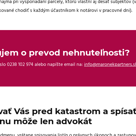
jmä pri vysporiadaní parcely, ktorú vlastní aj desať subjektov (v
ované chodiť s každým účastníkom k notárovi v pracovné dni).
jem o prevod nehnuteľnosti?
íslo 0238 102 974 alebo napíšte email na:
info@maronekpartners.s
ať Vás pred katastrom a spísa
nu môže len advokát
odmenu, vrátane spisovania listín o právnych úkonoch a zastupo