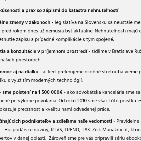
úsenosti a prax so zápismi do katastra nehnuteľností
álne zmeny v zákonoch
- legislatíva na Slovensku sa neustále men
é pred rokom dnes už nemusia byť aktuálne. Nehnuteľnosti majú
etnutie zápisu a prípadné komplikácie s tým spojené.
ia a konzultácie v príjemnom prostredí
- sídlime v Bratislave Ru
 našich priestoroch.
pomoc aj na diaľku
- aj keď preferujeme osobné stretnutia vieme 
iaľku s využitím moderných technológií.
 - sme poistení na 1 500 000€ -
ako advokátska kancelária sme sa
ené pri výkone povolania. Od roku 2010 sme však túto poistku e
dokazuje precíznosť a kvalitu nami odvedenej práce.
ínajúcich podnikateľov a zdieľame naše vedomosti
- Pravidelne
 - Hospodárske noviny, RTVS, TREND, TA3, Zisk Manažment, ktoré
pertov v danej oblasti. Zároveň sme pre vás pripravili sériu ebo