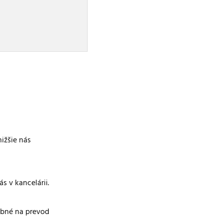
ižšie nás
s v kancelárii.
ebné na prevod