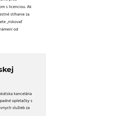
om s licenciou. Ak
estné stíhanie za
ete „riskovať
známení od
skej
okátska kancelária
ípadné opletačky s
ávnych služieb za