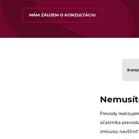
MÁM ZÁUJEM O KONZULTÁCIU
Konz
Nemusíte
Prevody realizuje
účastníka prevodu
zmluvou navštíviť