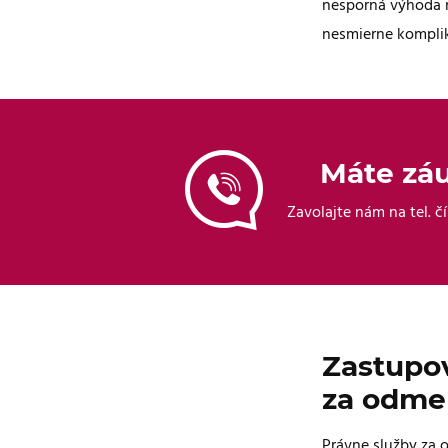
nesporná výhoda na
nesmierne komplik
Máte záu
Zavolajte nám na tel. č
Zastupov
za odme
Právne služby za 