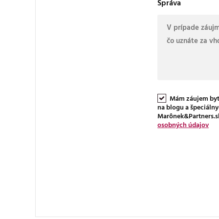
Správa
Mám záujem byť
na blogu a špeciáln
Marônek&Partners.s
osobných údajov