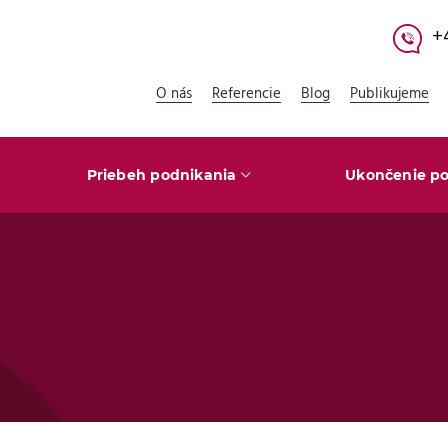
+
O nás
Referencie
Blog
Publikujeme
Priebeh podnikania
Ukončenie po