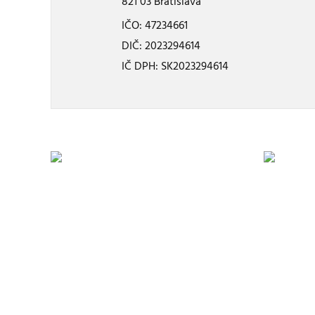
821 03 Bratislava
IČO: 47234661
DIČ: 2023294614
IČ DPH: SK2023294614