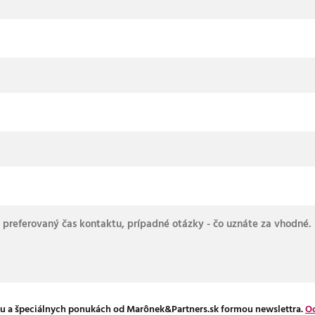
u a špeciálnych ponukách od Marônek&Partners.sk formou newslettra.
Oc