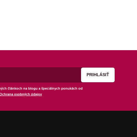
ých článkoch na blogu a špeciálnych ponukách od
Ochrana osobných údajov