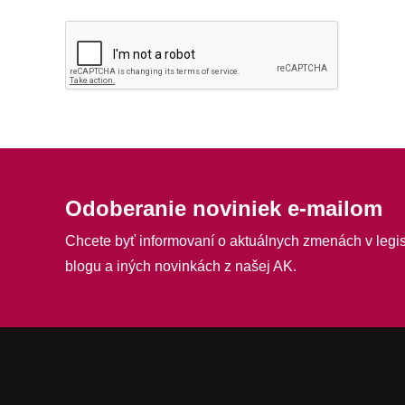
Odoberanie noviniek e-mailom
Chcete byť informovaní o aktuálnych zmenách v legis
blogu a iných novinkách z našej AK.