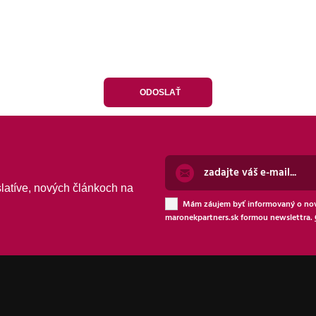
latíve, nových článkoch na
Mám záujem byť informovaný o nov
maronekpartners.sk formou newslettra.