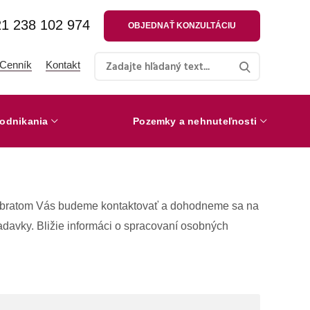
1 238 102 974
OBJEDNAŤ KONZULTÁCIU
Cenník
Kontakt
odnikania
Pozemky a nehnuteľnosti
. Obratom Vás budeme kontaktovať a dohodneme sa na
davky. Bližie informáci o spracovaní osobných