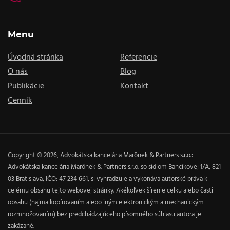
Menu
Úvodná stránka
Referencie
O nás
Blog
Publikácie
Kontakt
Cenník
Copyright © 2026, Advokátska kancelária Marônek & Partners s.r.o.:
Advokátska kancelária Marônek & Partners s.r.o. so sídlom Bancíkovej 1/A, 821
03 Bratislava, IČO: 47 234 661, si vyhradzuje a vykonáva autorské práva k
celému obsahu tejto webovej stránky. Akékoľvek šírenie celku alebo časti
obsahu (najmä kopírovaním alebo iným elektronickým a mechanickým
rozmnožovaním) bez predchádzajúceho písomného súhlasu autora je
zakázané.