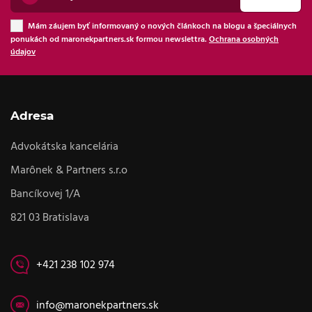
Mám záujem byť informovaný o nových článkoch na blogu a špeciálnych
ponukách od maronekpartners.sk formou newslettra.
Ochrana osobných
údajov
Adresa
Advokátska kancelária
Marônek & Partners s.r.o
Bancíkovej 1/A
821 03 Bratislava
+421 238 102 974
info@maronekpartners.sk