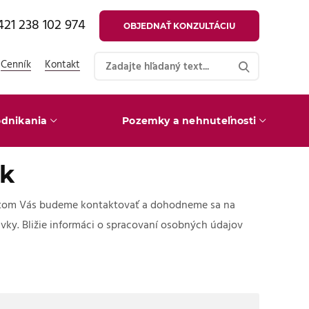
421 238 102 974
OBJEDNAŤ KONZULTÁCIU
Cenník
Kontakt
dnikania
Pozemky a nehnuteľnosti
ok
bratom Vás budeme kontaktovať a dohodneme sa na
vky. Bližie informáci o spracovaní osobných údajov