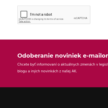
Odoberanie noviniek e-mail
Chcete byť informovaní o aktuálnych zmenách v legisl
blogu a iných novinkách z našej AK.