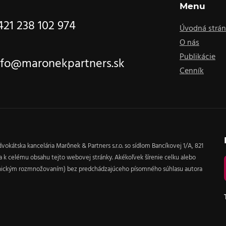
Menu
421 238 102 974
Úvodná strá
O nás
Publikácie
nfo@maronekpartners.sk
Cenník
vokátska kancelária Marônek & Partners s.r.o. so sídlom Bancíkovej 1/A, 821
áva k celému obsahu tejto webovej stránky. Akékoľvek šírenie celku alebo
anickým rozmnožovaním) bez predchádzajúceho písomného súhlasu autora