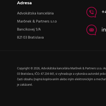
Adresa
+
Advokátska kancelária
Marônek & Partners s.r.o
i
Bancíkovej 1/A
821 03 Bratislava
Copyright © 2026, Advokátska kancelária Marônek & Partners s.r.o.: Ad
03 Bratislava, IČO: 47 234 661, si vyhradzuje a vykonáva autorské pr
časti obsahu (najmä kopírovaním alebo iným elektronickým a mech
je zakázané.