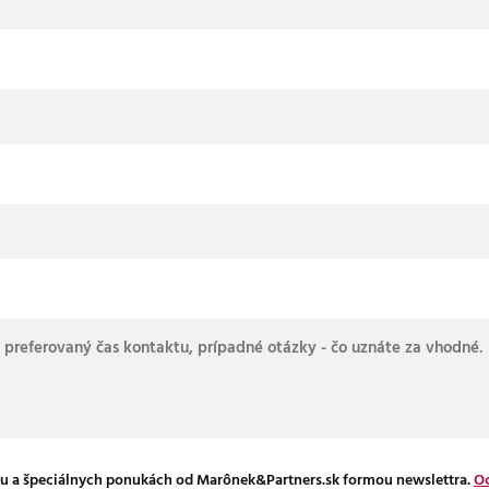
u a špeciálnych ponukách od Marônek&Partners.sk formou newslettra.
Oc