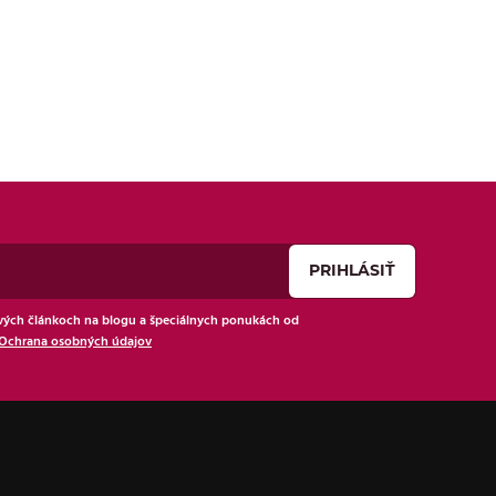
ých článkoch na blogu a špeciálnych ponukách od
Ochrana osobných údajov