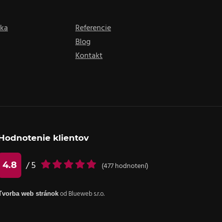
nka
Referencie
Blog
Kontakt
Hodnotenie klientov
4.8
/ 5
(
477
hodnotení)
Tvorba web stránok
od Blueweb s.r.o.