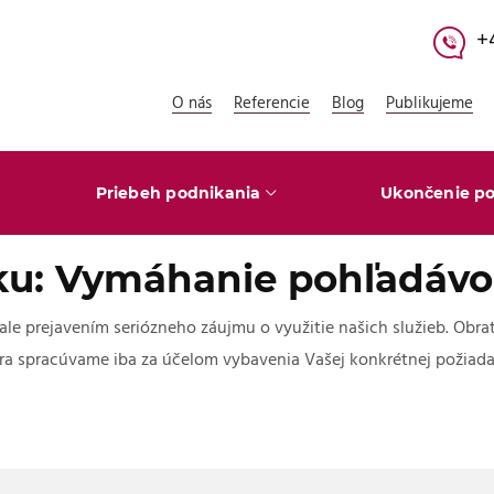
+
O nás
Referencie
Blog
Publikujeme
Priebeh podnikania
Ukončenie po
u: Vymáhanie pohľadáv
 ale prejavením seriózneho záujmu o využitie našich služieb. O
ra spracúvame iba za účelom vybavenia Vašej konkrétnej požiada