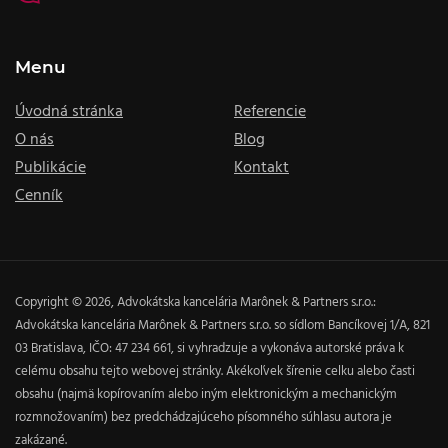
Menu
Úvodná stránka
Referencie
O nás
Blog
Publikácie
Kontakt
Cenník
Copyright © 2026, Advokátska kancelária Marônek & Partners s.r.o.:
Advokátska kancelária Marônek & Partners s.r.o. so sídlom Bancíkovej 1/A, 821
03 Bratislava, IČO: 47 234 661, si vyhradzuje a vykonáva autorské práva k
celému obsahu tejto webovej stránky. Akékoľvek šírenie celku alebo časti
obsahu (najmä kopírovaním alebo iným elektronickým a mechanickým
rozmnožovaním) bez predchádzajúceho písomného súhlasu autora je
zakázané.