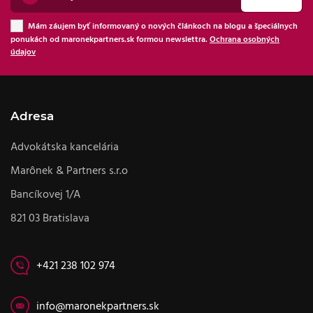
Mám záujem byť informovaný o nových článkoch na blogu a špeciálnych
ponukách od maronekpartners.sk formou newslettra.
Ochrana osobných
údajov
Adresa
Advokátska kancelária
Marônek & Partners s.r.o
Bancíkovej 1/A
821 03 Bratislava
+421 238 102 974
info@maronekpartners.sk