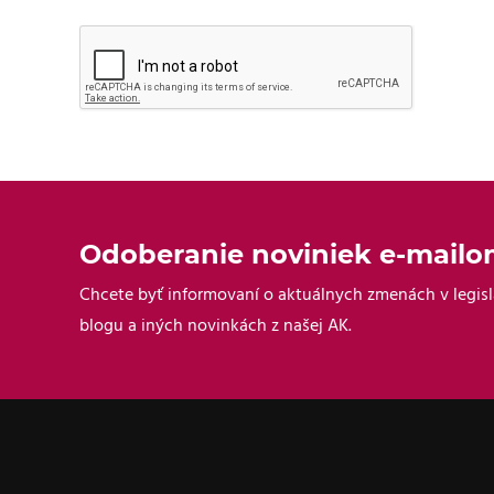
Odoberanie noviniek e-mail
Chcete byť informovaní o aktuálnych zmenách v legisl
blogu a iných novinkách z našej AK.