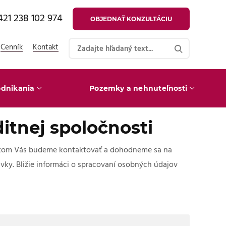
421 238 102 974
OBJEDNAŤ KONZULTÁCIU
Cenník
Kontakt
dnikania
Pozemky a nehnuteľnosti
itnej spoločnosti
bratom Vás budeme kontaktovať a dohodneme sa na
vky. Bližie informáci o spracovaní osobných údajov