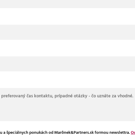
u a špeciálnych ponukách od Marônek&Partners.sk formou newslettra.
Oc