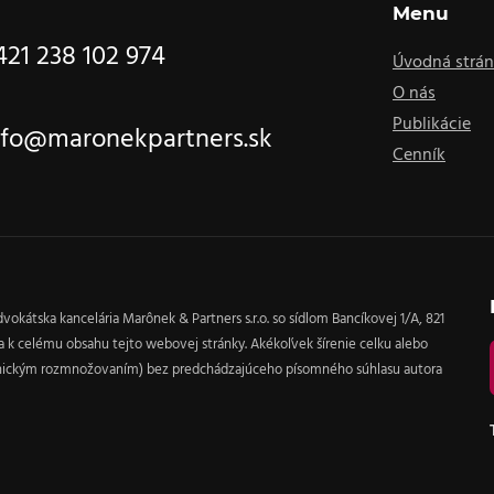
Menu
421 238 102 974
Úvodná strá
O nás
Publikácie
nfo@maronekpartners.sk
Cenník
vokátska kancelária Marônek & Partners s.r.o. so sídlom Bancíkovej 1/A, 821
áva k celému obsahu tejto webovej stránky. Akékoľvek šírenie celku alebo
anickým rozmnožovaním) bez predchádzajúceho písomného súhlasu autora