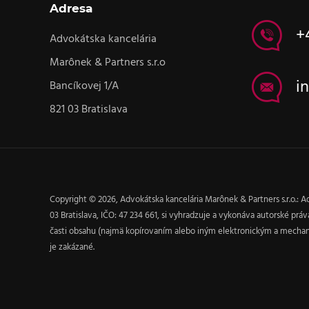
Adresa
+
Advokátska kancelária
Marônek & Partners s.r.o
i
Bancíkovej 1/A
821 03 Bratislava
Copyright © 2026, Advokátska kancelária Marônek & Partners s.r.o.: Ad
03 Bratislava, IČO: 47 234 661, si vyhradzuje a vykonáva autorské pr
časti obsahu (najmä kopírovaním alebo iným elektronickým a mech
je zakázané.