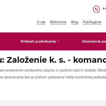
+
O nás
Referencie
Blog
Publikujeme
Priebeh podnikania
Ukončenie po
 Založenie k. s. - komand
 ale prejavením seriózneho záujmu o využitie našich služieb. O
ra spracúvame iba za účelom vybavenia Vašej konkrétnej požiada