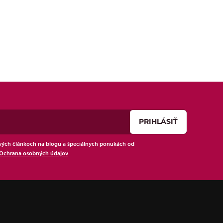
ých článkoch na blogu a špeciálnych ponukách od
Ochrana osobných údajov