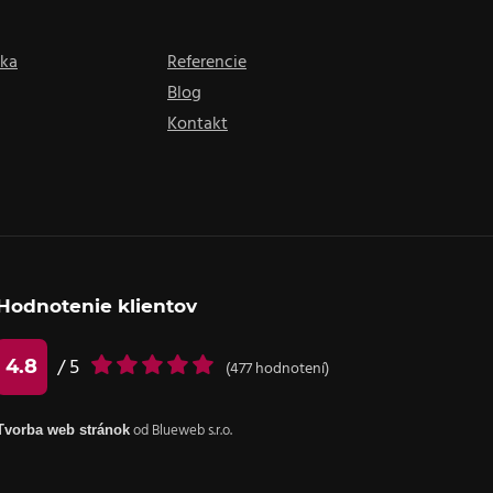
nka
Referencie
Blog
Kontakt
Hodnotenie klientov
4.8
/ 5
(
477
hodnotení)
Tvorba web stránok
od Blueweb s.r.o.