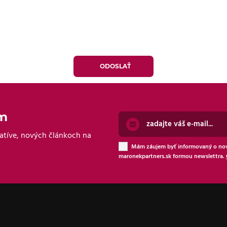
om
atíve, nových článkoch na
Mám záujem byť informovaný o nov
maronekpartners.sk formou newslettra.