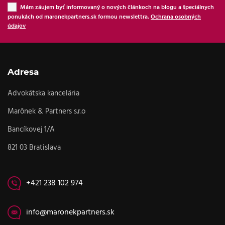
Mám záujem byť informovaný o nových článkoch na blogu a špeciálnych
ponukách od maronekpartners.sk formou newslettra.
Ochrana osobných
údajov
Adresa
Advokátska kancelária
Marônek & Partners s.r.o
Bancíkovej 1/A
821 03 Bratislava
+421 238 102 974
info@maronekpartners.sk