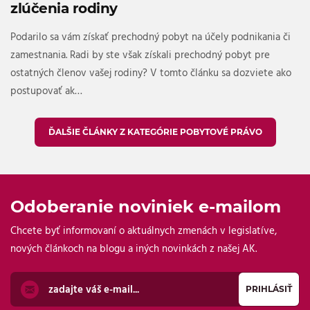
zlúčenia rodiny
Podarilo sa vám získať prechodný pobyt na účely podnikania či
zamestnania. Radi by ste však získali prechodný pobyt pre
ostatných členov vašej rodiny? V tomto článku sa dozviete ako
postupovať ak…
ĎALŠIE ČLÁNKY Z KATEGÓRIE POBYTOVÉ PRÁVO
Odoberanie noviniek e-mailom
Chcete byť informovaní o aktuálnych zmenách v legislatíve,
nových článkoch na blogu a iných novinkách z našej AK.