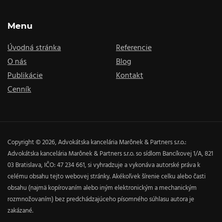
Menu
Úvodná stránka
Referencie
O nás
Blog
Publikácie
Kontakt
Cenník
Copyright © 2026, Advokátska kancelária Marônek & Partners s.r.o.:
Advokátska kancelária Marônek & Partners s.r.o. so sídlom Bancíkovej 1/A, 821
03 Bratislava, IČO: 47 234 661, si vyhradzuje a vykonáva autorské práva k
celému obsahu tejto webovej stránky. Akékoľvek šírenie celku alebo časti
obsahu (najmä kopírovaním alebo iným elektronickým a mechanickým
rozmnožovaním) bez predchádzajúceho písomného súhlasu autora je
zakázané.